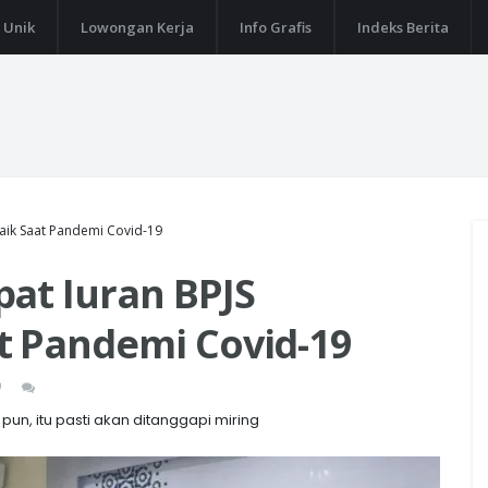
 Unik
Lowongan Kerja
Info Grafis
Indeks Berita
aik Saat Pandemi Covid-19
at Iuran BPJS
t Pandemi Covid-19
0
n, itu pasti akan ditanggapi miring