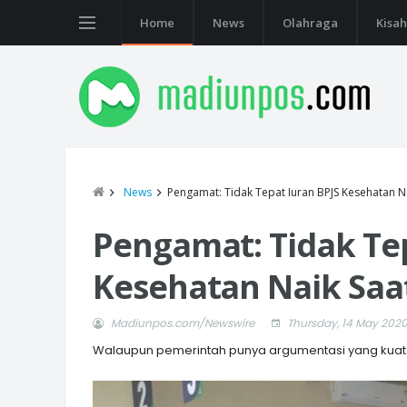
Home
News
Olahraga
Kisah
News
Pengamat: Tidak Tepat Iuran BPJS Kesehatan N
Pengamat: Tidak Tep
Kesehatan Naik Saa
Madiunpos.com/Newswire
Thursday, 14 May 202
Walaupun pemerintah punya argumentasi yang kuat pu