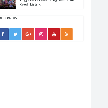
Yogyakarta Lewat Program Becak
Kayuh Listrik
OLLOW US