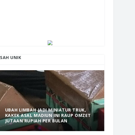
ISAH UNIK
UBAH LIMBAH JADI MINIATUR TRUK,
KAKEK ASAL MADIUN INI RAUP OMZET
MANTAP! 
JUTAAN RUPIAH PER BULAN
DOLOPO 