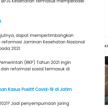
 BPJS Kesehatan termasuk memperbaiki
i
njutnya, dapat mempertimbangkan
an reformasi Jaminan Kesehatan Nasional
K
pada 2021.
emerintah (RKP) Tahun 2021 ingin
an reformasi sosial termasuk di
ANAK-ANAK BOJONEGORO DAN
nan Kasus Positif Covid-19 di Jatim
ATNYA
NGANJUK SEKOLAH DI SMPN SARADAN
SEJAK 1996
 2021? Jadi penyempurnaan jaring