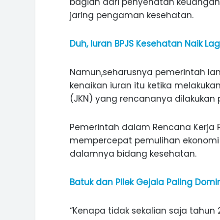
bagian dari penyehatan keuangan
jaring pengaman kesehatan.
Duh, Iuran BPJS Kesehatan Naik Lag
Namun,seharusnya pemerintah la
kenaikan iuran itu ketika melakuk
(JKN) yang rencananya dilakukan 
Pemerintah dalam Rencana Kerja P
mempercepat pemulihan ekonomi d
dalamnya bidang kesehatan.
Batuk dan Pilek Gejala Paling Domi
ASI WISATA
MANIS, LEGIT, DAN PAHIT, NIKM
 GUNUNG PANDAN
DURIAN SEGULUNG MADIUN
“Kenapa tidak sekalian saja tahun