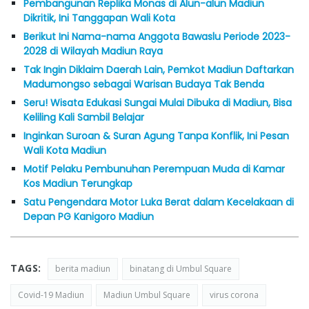
Pembangunan Replika Monas di Alun-alun Madiun
Dikritik, Ini Tanggapan Wali Kota
Berikut Ini Nama-nama Anggota Bawaslu Periode 2023-
2028 di Wilayah Madiun Raya
Tak Ingin Diklaim Daerah Lain, Pemkot Madiun Daftarkan
Madumongso sebagai Warisan Budaya Tak Benda
Seru! Wisata Edukasi Sungai Mulai Dibuka di Madiun, Bisa
Keliling Kali Sambil Belajar
Inginkan Suroan & Suran Agung Tanpa Konflik, Ini Pesan
Wali Kota Madiun
Motif Pelaku Pembunuhan Perempuan Muda di Kamar
Kos Madiun Terungkap
Satu Pengendara Motor Luka Berat dalam Kecelakaan di
Depan PG Kanigoro Madiun
TAGS:
berita madiun
binatang di Umbul Square
Covid-19 Madiun
Madiun Umbul Square
virus corona