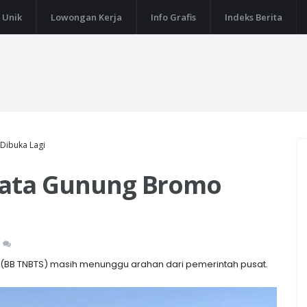
 Unik
Lowongan Kerja
Info Grafis
Indeks Berita
Dibuka Lagi
isata Gunung Bromo
(BB TNBTS) masih menunggu arahan dari pemerintah pusat.