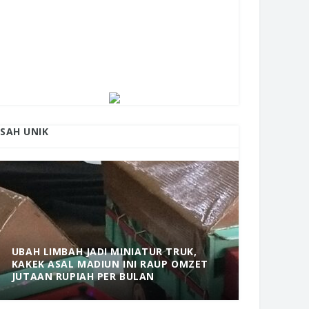
ISAH UNIK
UBAH LIMBAH JADI MINIATUR TRUK,
KAKEK ASAL MADIUN INI RAUP OMZET
MANTAP! 
JUTAAN RUPIAH PER BULAN
DOLOPO 