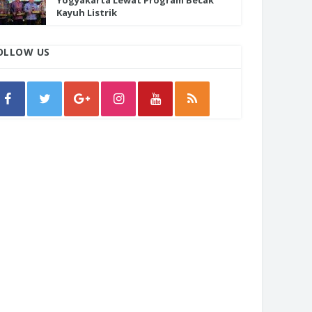
Yogyakarta Lewat Program Becak
Kayuh Listrik
OLLOW US