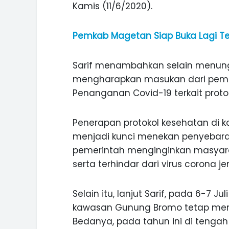
Kamis (11/6/2020).
Pemkab Magetan Siap Buka Lagi T
Sarif menambahkan selain menung
mengharapkan masukan dari peme
Penanganan Covid-19 terkait proto
Penerapan protokol kesehatan di
menjadi kunci menekan penyebaran
pemerintah menginginkan masyara
serta terhindar dari virus corona je
Selain itu, lanjut Sarif, pada 6-7 
ASI WISATA
MANIS, LEGIT, DAN PAHIT, NIKM
 GUNUNG PANDAN
DURIAN SEGULUNG MADIUN
kawasan Gunung Bromo tetap meng
Bedanya, pada tahun ini di tengah 