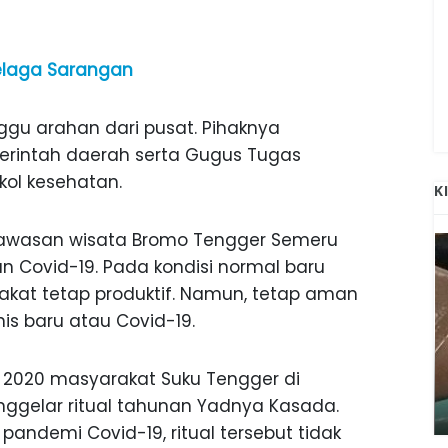
elaga Sarangan
gu arahan dari pusat. Pihaknya
rintah daerah serta Gugus Tugas
kol kesehatan.
K
 kawasan wisata Bromo Tengger Semeru
 Covid-19. Pada kondisi normal baru
kat tetap produktif. Namun, tetap aman
nis baru atau Covid-19.
ANAK-ANAK BOJONEGORO DAN
Juli 2020 masyarakat Suku Tengger di
ATNYA
NGANJUK SEKOLAH DI SMPN SARADAN
SEJAK 1996
gelar ritual tahunan Yadnya Kasada.
pandemi Covid-19, ritual tersebut tidak