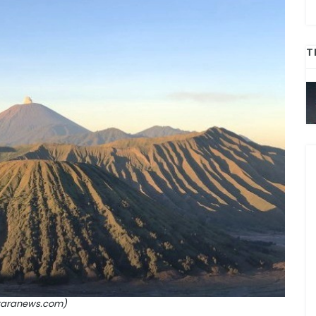
T
ntaranews.com)