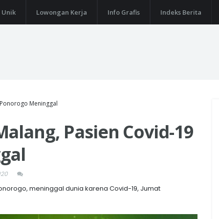
 Unik
Lowongan Kerja
Info Grafis
Indeks Berita
i Ponorogo Meninggal
alang, Pasien Covid-19
gal
020
orogo, meninggal dunia karena Covid-19, Jumat