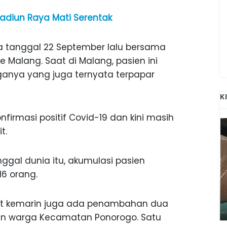
Madiun Raya Mati Serentak
ada tanggal 22 September lalu bersama
e Malang. Saat di Malang, pasien ini
anya yang juga ternyata terpapar
K
nfirmasi positif Covid-19 dan kini masih
t.
gal dunia itu, akumulasi pasien
6 orang.
ANAK-ANAK BOJONEGORO DAN
ATNYA
NGANJUK SEKOLAH DI SMPN SARADAN
t kemarin juga ada penambahan dua
SEJAK 1996
kan warga Kecamatan Ponorogo. Satu