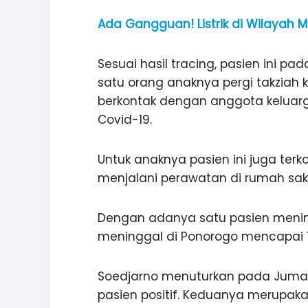
Ada Gangguan! Listrik di Wilayah 
Sesuai hasil tracing, pasien ini p
satu orang anaknya pergi takziah k
berkontak dengan anggota keluarg
Covid-19.
Untuk anaknya pasien ini juga terko
menjalani perawatan di rumah saki
Dengan adanya satu pasien mening
meninggal di Ponorogo mencapai 1
ASI WISATA
MANIS, LEGIT, DAN PAHIT, NIKM
Soedjarno menuturkan pada Juma
 GUNUNG PANDAN
DURIAN SEGULUNG MADIUN
pasien positif. Keduanya merupa