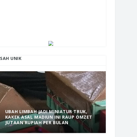
ISAH UNIK
UBAH LIMBAH JADI MINIATUR TRUK,
KAKEK ASAL MADIUN INI RAUP OMZET
MANTAP! 
JUTAAN RUPIAH PER BULAN
DOLOPO 