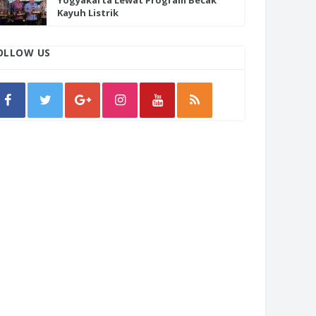
Yogyakarta Lewat Program Becak
Kayuh Listrik
OLLOW US