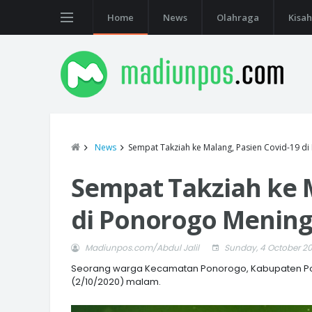
Home
News
Olahraga
Kisah
News
Sempat Takziah ke Malang, Pasien Covid-19 d
Sempat Takziah ke M
di Ponorogo Mening
Madiunpos.com/Abdul Jalil
Sunday, 4 October 2
Seorang warga Kecamatan Ponorogo, Kabupaten Pon
(2/10/2020) malam.