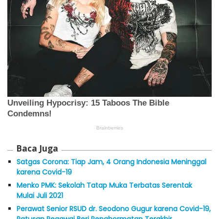
Baca Juga
Satgas Corona: Tiap Jam, 4 Orang Indonesia Meninggal
karena Covid-19
Menko PMK: Sekolah Tatap Muka Terbatas Serentak
Mulai Juli 2021
Perawat Senior RSUD dr. Seodono Gugur karena Covid-19,