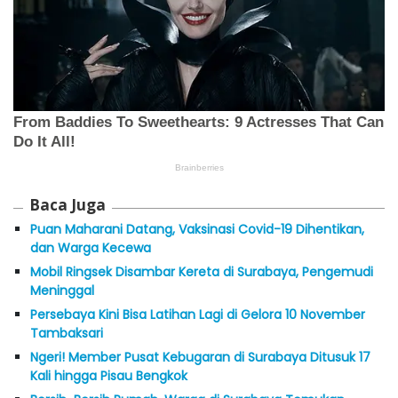
Baca Juga
Puan Maharani Datang, Vaksinasi Covid-19 Dihentikan,
dan Warga Kecewa
Mobil Ringsek Disambar Kereta di Surabaya, Pengemudi
Meninggal
Persebaya Kini Bisa Latihan Lagi di Gelora 10 November
Tambaksari
Ngeri! Member Pusat Kebugaran di Surabaya Ditusuk 17
Kali hingga Pisau Bengkok