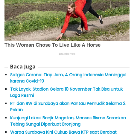
Baca Juga
Satgas Corona: Tiap Jam, 4 Orang Indonesia Meninggal
karena Covid-19
Tak Layak, Stadion Gelora 10 November Tak Bisa untuk
Laga Resmi
RT dan RW di Surabaya akan Pantau Pemudik Selama 2
Pekan
Kunjungi Lokasi Banjir Magetan, Mensos Risma Sarankan
Tebing Sungai Diperkuat Bronjong
Warga Surabaya Kini Cukup Bawa KTP saat Berobat