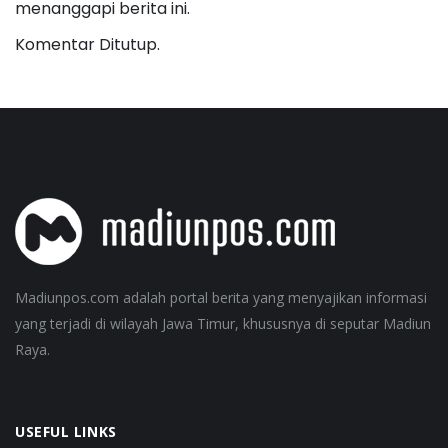
menanggapi berita ini.
Komentar Ditutup.
Madiunpos.com adalah portal berita yang menyajikan informasi
yang terjadi di wilayah Jawa Timur, khususnya di seputar Madiun
Raya.
USEFUL LINKS