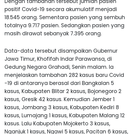
Dengan tambahan tersebut jumlah pasien
positif Covid-19 secara akumulatif menjadi
18.545 orang. Sementara pasien yang sembuh
totalnya 9.717 pasien. Sedangkan pasien yang
masih dirawat sebanyak 7.395 orang.
Data-data tersebut disampaikan Gubernur
Jawa Timur, Khofifah Indar Parawansa, di
Gedung Negara Grahadi, Senin malam. Ia
menjelaskan tambahan 282 kasus baru Covid
-19 di antaranya berasal dari Bangkalan 5
kasus, Kabupaten Blitar 2 kasus, Bojonegoro 2
kasus, Gresik 42 kasus. Kemudian Jember 1
kasus, Jombang 3 kasus, Kabupaten Kediri 8
kasus, Lumajang 1 kasus, Kabupaten Malang 12
kasus. Lalu Kabupaten Mojokerto 3 kasus,
Nganjuk 1 kasus, Ngawi 5 kasus, Pacitan 6 kasus,