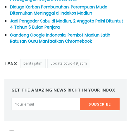
Diduga Korban Pembunuhan, Perempuan Muda
Ditemukan Meninggal di Indekos Madiun
Jadi Pengedar Sabu di Madiun, 2 Anggota Polisi Dituntut
4 Tahun 6 Bulan Penjara
Gandeng Google Indonesia, Pemkot Madiun Latih
Ratusan Guru Manfaatkan Chromebook
TAGS:
berita jatim
update covid-19 jatim
GET THE AMAZING NEWS RIGHT IN YOUR INBOX