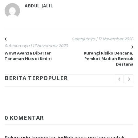
ABDUL JALIL
Selanjutnya | 17 November 2020
Sebelumnya | 17 November 2020
Wow! Avanza Dibarter
Kurangi Risiko Bencana,
Tanaman Hias di Kediri
Pemkot Madiun Bentuk
Destana
BERITA TERPOPULER
0 KOMENTAR
Belum ada komentar, jadilah yang pertama untuk