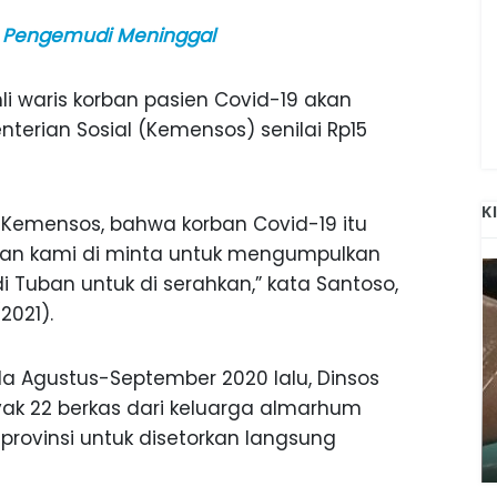
g, Pengemudi Meninggal
li waris korban pasien Covid-19 akan
erian Sosial (Kemensos) senilai Rp15
K
 Kemensos, bahwa korban Covid-19 itu
an kami di minta untuk mengumpulkan
 Tuban untuk di serahkan,” kata Santoso,
2021).
a Agustus-September 2020 lalu, Dinsos
ANAK-ANAK BOJONEGORO DAN
k 22 berkas dari keluarga almarhum
ATNYA
NGANJUK SEKOLAH DI SMPN SARADAN
 provinsi untuk disetorkan langsung
SEJAK 1996