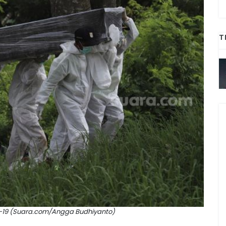
T
d-19 (Suara.com/Angga Budhiyanto)