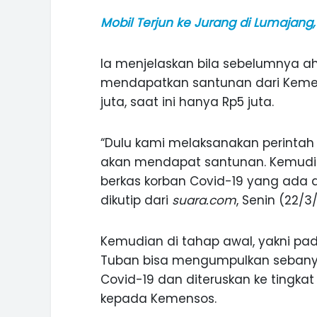
Mobil Terjun ke Jurang di Lumajan
Ia menjelaskan bila sebelumnya ah
mendapatkan santunan dari Kement
juta, saat ini hanya Rp5 juta.
“Dulu kami melaksanakan perintah
akan mendapat santunan. Kemudi
berkas korban Covid-19 yang ada di
dikutip dari
suara.com
, Senin (22/3/
Kemudian di tahap awal, yakni pad
Tuban bisa mengumpulkan sebanya
ASI WISATA
MANIS, LEGIT, DAN PAHIT, NIKM
Covid-19 dan diteruskan ke tingkat
 GUNUNG PANDAN
DURIAN SEGULUNG MADIUN
kepada Kemensos.