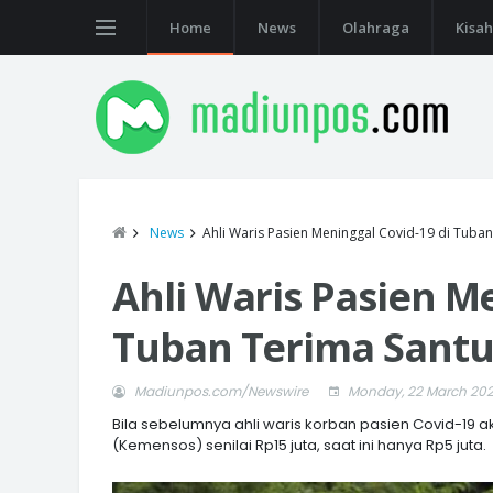
Home
News
Olahraga
Kisah
News
Ahli Waris Pasien Meninggal Covid-19 di Tuba
Ahli Waris Pasien M
Tuban Terima Santu
Madiunpos.com/Newswire
Monday, 22 March 202
Bila sebelumnya ahli waris korban pasien Covid-19
(Kemensos) senilai Rp15 juta, saat ini hanya Rp5 juta.