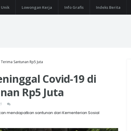
 Unik
Lowongan Kerja
Info Grafis
Indeks Berita
n Terima Santunan Rp5 Juta
eninggal Covid-19 di
nan Rp5 Juta
1
 akan mendapatkan santunan dari Kementerian Sosial