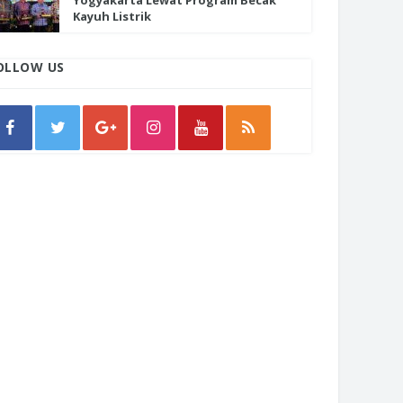
Yogyakarta Lewat Program Becak
Kayuh Listrik
OLLOW US