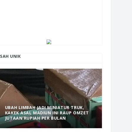
ISAH UNIK
UBAH LIMBAH JADI MINIATUR TRUK,
KAKEK ASAL MADIUN INI RAUP OMZET
MANTAP! 
JUTAAN RUPIAH PER BULAN
DOLOPO 