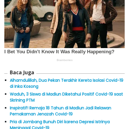
Baca Juga
Alhamdulillah, Dua Pekan Terakhir Kereta Isolasi Covid-19
di Inka Kosong
Waduh, 3 Siswa di Madiun Diketahui Positif Covid-19 saat
Skrining PTM
Inspiratif! Remaja 18 Tahun di Madiun Jadi Relawan
Pemakaman Jenazah Covid-19
Pria di Jombang Bunuh Diri karena Depresi Istrinya
Meninggal Covid-19