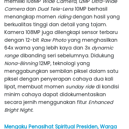
memiliki 108MP
Wide Camera
, 12MP
Ultra-Wide
Camera
dan
Dual Tele-Lens
10MP berhasil
menangkap momen
riding
dengan hasil yang
berkualitas tinggi dan detail yang tajam.
Kamera 108MP juga dilengkapi sensor terbaru
dengan 12-bit
Raw Photo
yang menghasilkan
64x warna yang lebih kaya dan 3x
dynamic
range
dibanding seri sebelumnya. Didukung
Nona-Binning
12MP, teknologi yang
menggabungkan sembilan piksel dalam satu
piksel dengan penyerapan cahaya dua kali
lipat, membuat momen
sunday ride
di kondisi
minim cahaya dapat didokumentasikan
secara jernih menggunakan fitur
Enhanced
Bright Night.
Mengaku Penasihat Spiritual Presiden, Warga