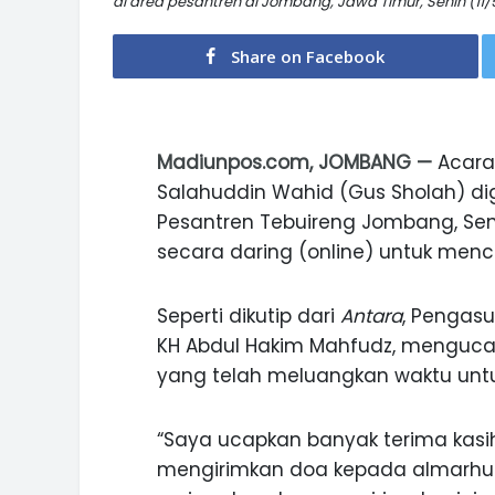
di area pesantren di Jombang, Jawa Timur, Senin (11
Share on Facebook
Madiunpos.com, JOMBANG —
Acara 
Salahuddin Wahid (Gus Sholah) di
Pesantren Tebuireng Jombang, Seni
secara daring (online) untuk men
Seperti dikutip dari
Antara
, Pengas
KH Abdul Hakim Mahfudz, mengucap
yang telah meluangkan waktu unt
“Saya ucapkan banyak terima kasih
mengirimkan doa kepada almarhu