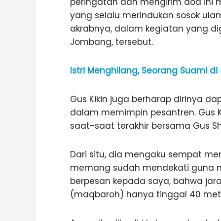
peringatan dan mengirim doa ini 
yang selalu merindukan sosok ulama
akrabnya, dalam kegiatan yang dig
Jombang, tersebut.
Istri Menghilang, Seorang Suami di
Gus Kikin juga berharap dirinya 
dalam memimpin pesantren. Gus K
saat-saat terakhir bersama Gus Sh
Dari situ, dia mengaku sempat m
memang sudah mendekati guna me
berpesan kepada saya, bahwa jara
ASI WISATA
MANIS, LEGIT, DAN PAHIT, NIKM
(maqbaroh) hanya tinggal 40 meter,
 GUNUNG PANDAN
DURIAN SEGULUNG MADIUN