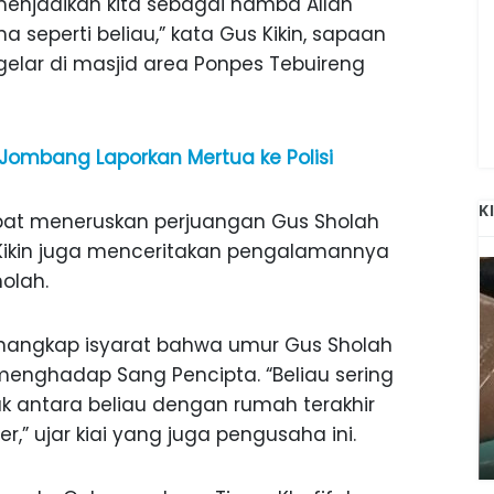
menjadikan kita sebagai hamba Allah
 seperti beliau,” kata Gus Kikin, sapaan
elar di masjid area Ponpes Tebuireng
 Jombang Laporkan Mertua ke Polisi
K
dapat meneruskan perjuangan Gus Sholah
ikin juga menceritakan pengalamannya
olah.
enangkap isyarat bahwa umur Gus Sholah
nghadap Sang Pencipta. “Beliau sering
k antara beliau dengan rumah terakhir
ANAK-ANAK BOJONEGORO DAN
ATNYA
NGANJUK SEKOLAH DI SMPN SARADAN
” ujar kiai yang juga pengusaha ini.
SEJAK 1996