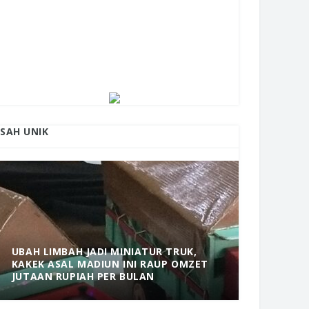
ISAH UNIK
UBAH LIMBAH JADI MINIATUR TRUK,
KAKEK ASAL MADIUN INI RAUP OMZET
MANTAP! 
JUTAAN RUPIAH PER BULAN
DOLOPO 