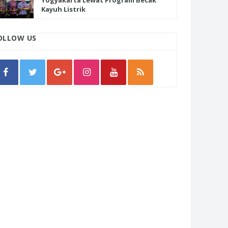
Yogyakarta Lewat Program Becak
Kayuh Listrik
OLLOW US