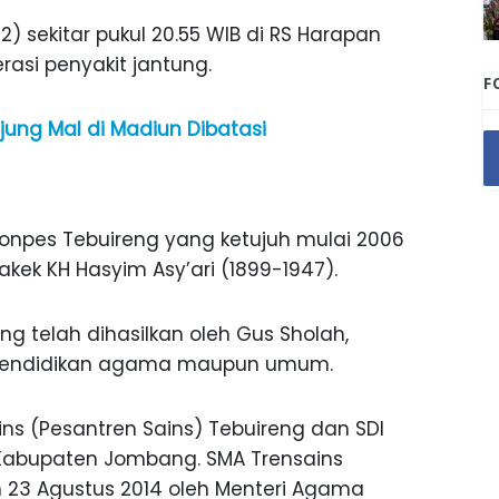
 sekitar pukul 20.55 WIB di RS Harapan
erasi penyakit jantung.
F
njung Mal di Madiun Dibatasi
pes Tebuireng yang ketujuh mulai 2006
akek KH Hasyim Asy’ari (1899-1947).
g telah dihasilkan oleh Gus Sholah,
ik pendidikan agama maupun umum.
ns (Pesantren Sains) Tebuireng dan SDI
 Kabupaten Jombang. SMA Trensains
n 23 Agustus 2014 oleh Menteri Agama