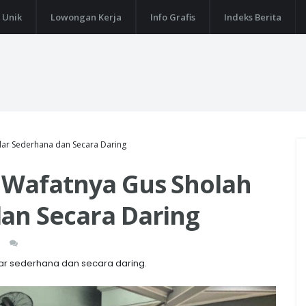
 Unik
Lowongan Kerja
Info Grafis
Indeks Berita
lar Sederhana dan Secara Daring
i Wafatnya Gus Sholah
dan Secara Daring
lar sederhana dan secara daring.