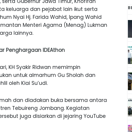
t, serta Gubernur Jawa Timur, Khofifah
B
 keluarga dan pejabat lain ikut serta
arhum Nyai Hj. Farida Wahid, Ipang Wahid
 mantan Menteri Agama (Menag) Lukman
arga lainnya.
jar Penghargaan IDEAthon
’ari, KH Syakir Ridwan memimpin
jukan untuk almarhum Gu Sholah dan
l oleh Kiai Su’udi.
tamah dan diadakan buka bersama antara
ren Tebuireng Jombang. Kegiatan
sebut juga disiarkan di jejaring YouTube