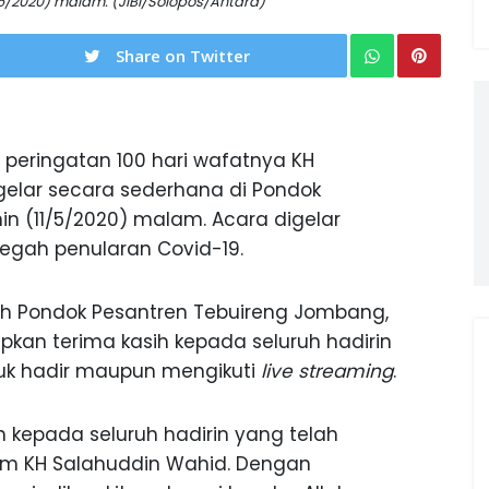
/5/2020) malam. (JIBI/Solopos/Antara)
Share on Twitter
peringatan 100 hari wafatnya KH
gelar secara sederhana di Pondok
n (11/5/2020) malam. Acara digelar
cegah penularan Covid-19.
uh Pondok Pesantren Tebuireng Jombang,
kan terima kasih kepada seluruh hadirin
uk hadir maupun mengikuti
live streaming
.
 kepada seluruh hadirin yang telah
m KH Salahuddin Wahid. Dengan