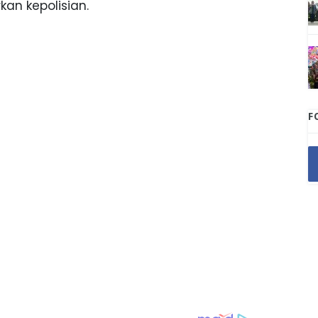
an kepolisian.
F