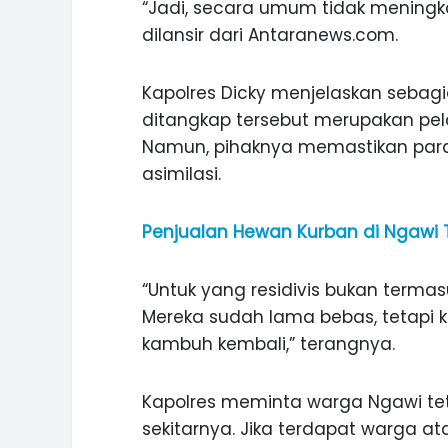
“Jadi, secara umum tidak meningka
ASI WISATA
MANIS, LEGIT, DAN PAHIT, NIKM
dilansir dari Antaranews.com.
 GUNUNG PANDAN
DURIAN SEGULUNG MADIUN
Kapolres Dicky menjelaskan sebag
ditangkap tersebut merupakan pela
Namun, pihaknya memastikan para 
asimilasi.
Penjualan Hewan Kurban di Ngawi T
“Untuk yang residivis bukan terma
Mereka sudah lama bebas, tetapi k
kambuh kembali,” terangnya.
Kapolres meminta warga Ngawi te
sekitarnya. Jika terdapat warga a