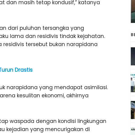
t dan masih tetap kondusif,” katanya
ANAK-ANAK BOJONEGORO DAN
ATNYA
NGANJUK SEKOLAH DI SMPN SARADAN
SEJAK 1996
ian dari puluhan tersangka yang
B
ku lama dan residivis tindak kejahatan.
residivis tersebut bukan narapidana
urun Drastis
suk narapidana yang mendapat asimilasi.
arena kesulitan ekonomi, akhirnya
tap waspada dengan kondisi lingkungan
tau kejadian yang mencurigakan di