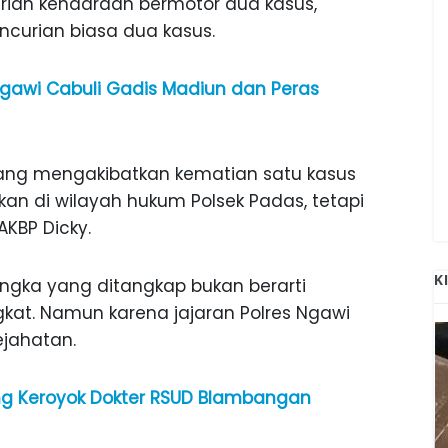
urian kendaraan bermotor dua kasus,
ncurian biasa dua kasus.
 Ngawi Cabuli Gadis Madiun dan Peras
ang mengakibatkan kematian satu kasus
an di wilayah hukum Polsek Padas, tetapi
 AKBP Dicky.
K
ngka yang ditangkap bukan berarti
gkat. Namun karena jajaran Polres Ngawi
ejahatan.
ng Keroyok Dokter RSUD Blambangan