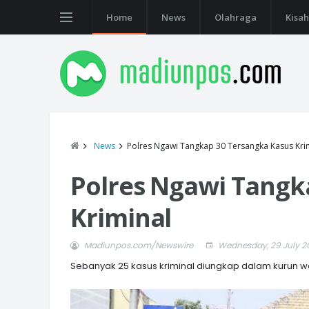
Home
News
Olahraga
Kisah
News
Polres Ngawi Tangkap 30 Tersangka Kasus Kri
Polres Ngawi Tangk
Kriminal
Madiunpos.com/Newswire
Wednesday, 29 July 2
Sebanyak 25 kasus kriminal diungkap dalam kurun wa