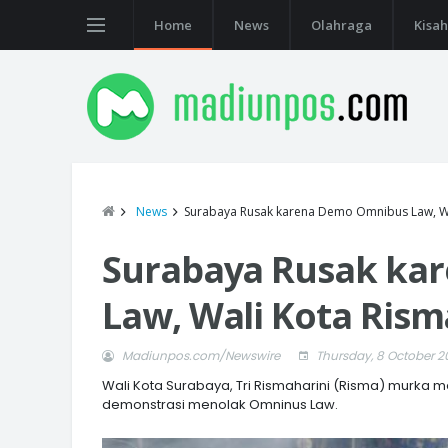
Home
News
Olahraga
Kisah
News
Surabaya Rusak karena Demo Omnibus Law, Wa
Surabaya Rusak ka
Law, Wali Kota Ris
Madiunpos.com/Newswire
Thursday, 8 October 2
Wali Kota Surabaya, Tri Rismaharini (Risma) murka 
demonstrasi menolak Omninus Law.