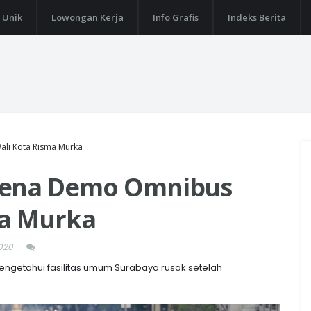
 Unik
Lowongan Kerja
Info Grafis
Indeks Berita
li Kota Risma Murka
rena Demo Omnibus
ma Murka
020
mengetahui fasilitas umum Surabaya rusak setelah