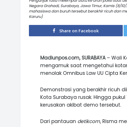
Pengunjuk rasa melempar batu ke arah polisi saat
Negara Grahadi, Surabaya, Jawa Timur, Kamis (8/10/2
mahasiswa dan buruh tersebut berakhir ricuh dan me
Karuru)
Share on Facebook
Madiunpos.com, SURABAYA
– Wali K
mengamuk saat mengetahui kotan
menolak Omnibus Law UU Cipta Ker
Demonstrasi yang berakhir ricuh d
Kota Surabaya rusak. Hingga puku
kerusakan akibat demo tersebut.
Dari pantauan
detikcom
, Risma me