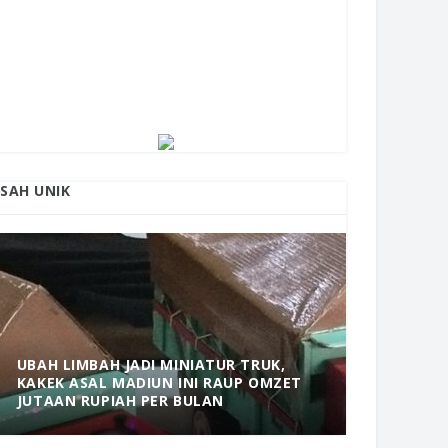
ISAH UNIK
UBAH LIMBAH JADI MINIATUR TRUK,
KAKEK ASAL MADIUN INI RAUP OMZET
MANTAP! 
JUTAAN RUPIAH PER BULAN
DOLOPO 