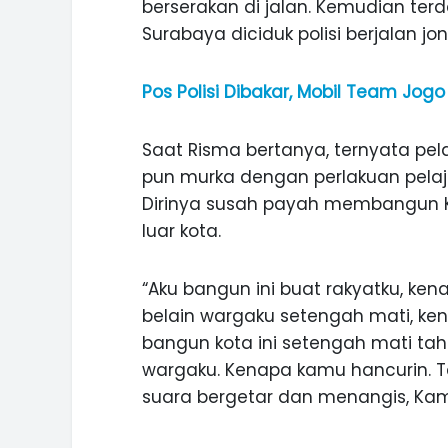
berserakan di jalan. Kemudian terd
Surabaya diciduk polisi berjalan j
Pos Polisi Dibakar, Mobil Team Jog
Saat Risma bertanya, ternyata pela
pun murka dengan perlakuan pelaj
Dirinya susah payah membangun K
luar kota.
“Aku bangun ini buat rakyatku, ken
belain wargaku setengah mati, ken
bangun kota ini setengah mati ta
wargaku. Kenapa kamu hancurin. T
ASI WISATA
MANIS, LEGIT, DAN PAHIT, NIKM
suara bergetar dan menangis, Kami
 GUNUNG PANDAN
DURIAN SEGULUNG MADIUN