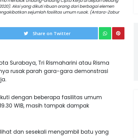
 demo menolak Undang-undang Cipta Kerja di depan Gedung
020). Aksi yang dikuti ribuan orang dari berbagai elemen
ngakibatkan sejumlah fasilitas umum rusak. (Antara-Zabur
Share on Twitter
ota Surabaya, Tri Rismaharini atau Risma
ya rusak parah gara-gara demonstrasi
ja.
iikuti dengan beberapa fasilitas umum
l 19.30 WIB, masih tampak dampak
lihat dan sesekali mengambil batu yang