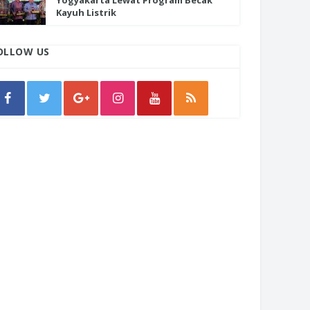
Yogyakarta Lewat Program Becak
Kayuh Listrik
OLLOW US