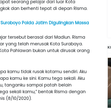
apat seorang pelajar dari luar Kota
ongkok dan berhenti tepat di depan Risma.
o Suroboyo Polda Jatim Digulingkan Massa
jar tersebut berasal dari Madiun. Risma
ar yang telah merusak Kota Surabaya.
K
ota Pahlawan bukan untuk dirusak orang
apa kamu tidak rusak kotamu sendiri. Aku
apa kamu ke sini. Kamu tega sekali. Aku
hu, tanganku sampai patah belain
ANAK-ANAK BOJONEGORO DAN
ega sekali kamu,” bentak Risma dengan
ATNYA
NGANJUK SEKOLAH DI SMPN SARADAN
s (8/10/2020).
SEJAK 1996