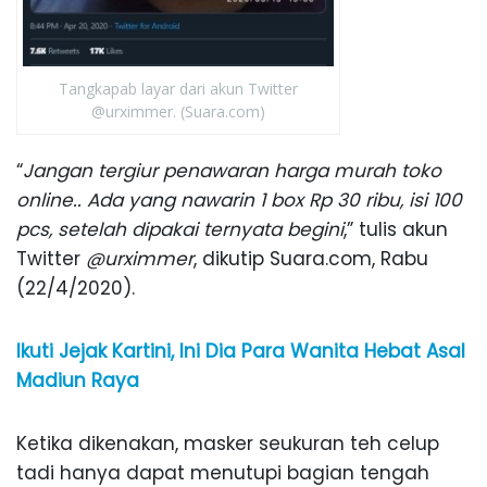
Tangkapab layar dari akun Twitter
@urximmer. (Suara.com)
“
Jangan tergiur penawaran harga murah toko
online.. Ada yang nawarin 1 box Rp 30 ribu, isi 100
pcs, setelah dipakai ternyata begini
,” tulis akun
Twitter
@urximmer
, dikutip Suara.com, Rabu
(22/4/2020).
Ikuti Jejak Kartini, Ini Dia Para Wanita Hebat Asal
Madiun Raya
Ketika dikenakan, masker seukuran teh celup
tadi hanya dapat menutupi bagian tengah