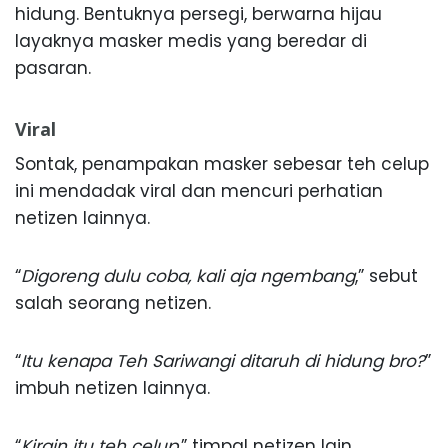
hidung. Bentuknya persegi, berwarna hijau
layaknya masker medis yang beredar di
pasaran.
Viral
Sontak, penampakan masker sebesar teh celup
ini mendadak viral dan mencuri perhatian
netizen lainnya.
“
Digoreng dulu coba, kali aja ngembang
,” sebut
salah seorang netizen.
“
Itu kenapa Teh Sariwangi ditaruh di hidung bro?
”
imbuh netizen lainnya.
“
Kirain itu teh celup
,” timpal netizen lain