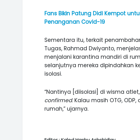
Fans Bikin Patung Didi Kempot untu
Penanganan Covid-19
Sementara itu, terkait penambahan
Tugas, Rahmad Dwiyanto, menjela
menjalani karantina mandiri di rum
selanjutnya mereka dipindahkan ke
isolasi.
“Nantinya [diisolasi] di wisma at
confirmed
. Kalau masih OTG, ODP, 
rumah,” ujarnya.
Editor : Kaled Hasby Ashshidiqy