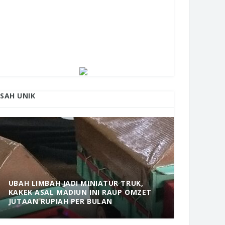
ISAH UNIK
UBAH LIMBAH JADI MINIATUR TRUK,
KAKEK ASAL MADIUN INI RAUP OMZET
MANTAP! 
JUTAAN RUPIAH PER BULAN
DOLOPO 