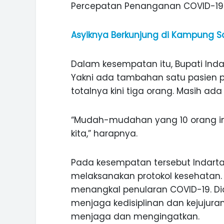
Percepatan Penanganan COVID-19 P
Asyiknya Berkunjung di Kampung S
Dalam kesempatan itu, Bupati Ind
Yakni ada tambahan satu pasien p
totalnya kini tiga orang. Masih ada
“Mudah-mudahan yang 10 orang ini
kita,” harapnya.
Pada kesempatan tersebut Indart
melaksanakan protokol kesehatan. S
menangkal penularan COVID-19. D
ASI WISATA
MANIS, LEGIT, DAN PAHIT, NIKM
 GUNUNG PANDAN
DURIAN SEGULUNG MADIUN
menjaga kedisiplinan dan kejujura
menjaga dan mengingatkan.