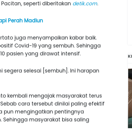
acitan, seperti diberitakan
detik.com
.
api Perah Madiun
artato juga menyampaikan kabar baik.
ositif Covid-19 yang sembuh. Sehingga
 10 pasien yang dirawat intensif.
K
 segera selesai [sembuh]. Ini harapan
ato kembali mengajak masyarakat terus
ebab cara tersebut dinilai paling efektif
ANAK-ANAK BOJONEGORO DAN
ia pun mengingatkan pentingnya
ATNYA
NGANJUK SEKOLAH DI SMPN SARADAN
SEJAK 1996
n. Sehingga masyarakat bisa saling