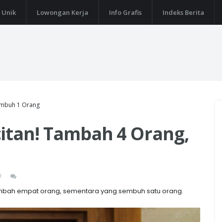
 Unik
Lowongan Kerja
Info Grafis
Indeks Berita
embuh 1 Orang
itan! Tambah 4 Orang,
0
ambah empat orang, sementara yang sembuh satu orang.