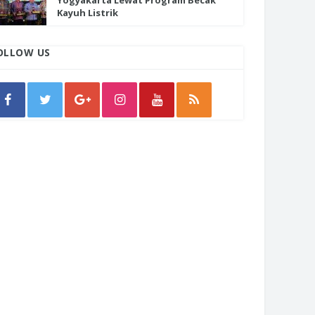
Yogyakarta Lewat Program Becak
Kayuh Listrik
OLLOW US