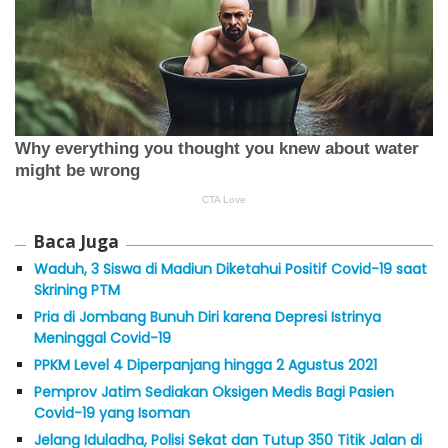
Baca Juga
Waduh, 3 Siswa di Madiun Diketahui Positif Covid-19 saat
Skrining PTM
Pria di Jombang Bunuh Diri karena Depresi Istrinya
Meninggal Covid-19
PPKM Level 4 Diperpanjang hingga 2 Agustus 2021
Pemprov Jatim Sediakan Oksigen Medis Bagi Pasien
Covid-19 yang Isoman
Jelang Iduladha, Polisi Sekat dan Tutup 350 Titik Jalan di